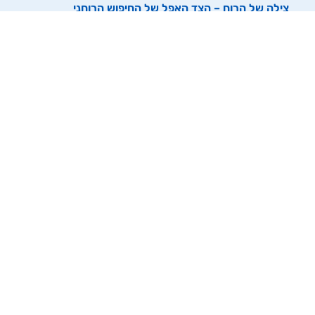
צילה של הרוח – הצד האפל של החיפוש הרוחני
מיקרודוזינג – מה המדע יודע להסביר (ומה עדיין לא)
איך להתכונן לחוויה הפסיכדלית הראשונה שלך?
רוצים להישאר מעודכנים? הרשמו לניוזלטר
שליחה
הבהרה
הכשרות
ניווט מהיר