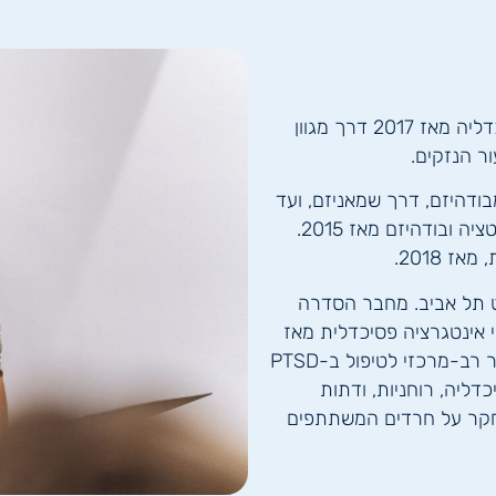
מרצה, חוקר, סופר, מנחה קבוצות. עוסק בתחום הפסיכדליה מאז 2017 דרך מגוון
ור הנזקים.
בודהיזם, דרך שמאניזם, ועד
פגאניזם, מג'יק, ומסורות מיסטיות מערביות. מורה למדיטציה ובודהיזם מאז 2015.
 2018.
ט תל אביב. מחבר הסדרה
אינטגרציה פסיכדלית מאז
2019. מתאם מחקר בבי"ח מרחבים בבאר יעקב במחקר רב-מרכזי לטיפול ב-PTSD
שר בין פסיכדליה, רוחניות, ודתות
 שותף למחקר על חרדים המשתתפים