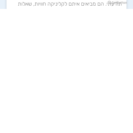
תודעתי. הם מביאים איתם לקליניקה חוויות, שאלות
ודילמות שאי אפשר להתעלם
קרא עוד »
24 בנובמבר 2024
על מה מדברים באתר
אינטגרציה פסיכדלית
אינטימיות
זוגיות
טיפול מיו
טיפול מיודע פסיכדליה
טיפול פסיכדלי
מיניות
יחסים
מגדר
מזעור נזקים
ספרים
פסטיבלים
פסיכדליה
רוחניות
מאמרים אחרונים באתר