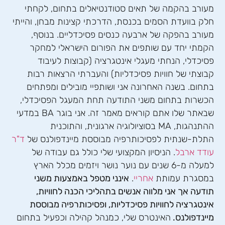
מעורב בהקמה של תאים סטודנטיאלים בתחום, לקחתי
חלק בוועדת הסמים בכנסת, הדרכתי קצינות מבחן, והייתי
מעורב בהפקה של ארבעה כנסים פסיכדליים. בנוסף,
הקמתי יחד עם שותפים את הפורום הישראלי למחקר
פסיכדלי, הנחתי מעגלי אינטגרציה (קבוצות לעיבוד
קבוצתי של חוויות פסיכדליות) והעברתי הרצאות רבות
בתחום. בשנה האחרונה אני ושותפיי מובילים ומפתחים
הכשרות בתחום משני התודעה תחת המעגל הפסיכדלי,
שבאתר שלו אתם קוראים מאמר זה. אני בוגר BA במדעי
ההתנהגות, MA בסוציולוגיה ארגונית, והתוכנית
התלת-שנתית לפסיכותרפיה מבוססת מיינדפולנס של
ד"ר
עודד ארבל
. הניסיון המקצועי שלי כולל גם עבודה של
למעלה מ-6 שנים עם נוער נושר ויזמים מכלל הארץ
במסגרת עמותת
אחריי
.
אינני מטפל באמצעות משני
תודעה אך אני מלווה אנשים בתהליכי הכנה לחוויות,
אינטגרציה לחוויות פסיכדליות, ופסיכותרפיה מבוססת
מיינדפולנס.
האינטרס שלי, כמנהל קהילה וכפעיל בתחום