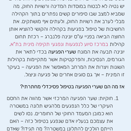
יש נטיה לא לבטוח במוסדות המדינה ורשויות החוק, מה
שמביא למצב שבו סיפורים קשים נפתרים בתוך הקהילה
מבלי לערב את רשויות החוק, ולעתים אף מושתקים. את
החשיבות של טיפול בפגיעות בקהילה והקושי להוציא אותן
החוצה הביאה בפניי עו"ס יונינה פלנברג – רכזת תחום
קהילות
במרכז סיוע לנפגעות ונפגעי תקיפה מינית בת"א
.
יונינה תבעה את המונח
שערי הפגיעה
בכדי לתאר את
הגורמים, הנסיבות, והפרקטיקות אשר מתקיימות בקהילות
השונות ויצרות את המרחב המאפשר את הפגיעה – בעיקר
זו המינית – אך גם סוגים אחרים של פגיעה וניצול.
אז מה הם שערי הפגיעה בטיפול פסיכדלי מחתרתי?
חוקיות: שער הפגיעה המרכזי אשר מהווה את החסם
העיקרי של כלל הנפגעים מלהגיש תלונה במשטרה
הוא כמובן המעמד החוקי של החומרים. נסו לשים
את עצמכם בנעליו אדם שנפגע בטיפול כזה – האם
הייתם הולכים להתלונן במשטרה? מה תגידו? שאדם