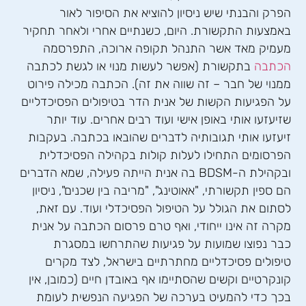
הפרק והבנתי שיש ניסיון להוציא את הסיפור לאור
באמצעות התקשורת. היום, כשנתיים אחרי ולאחר תחקיר
מעמיק מאד אשר התנהל תקופה ארוכה, התפרסמה
הכתבה
בתקשורת (אפשר לעשות מנוי או לגשת לכתבה
ממנוי של חבר – זה שווה את זה). הכתבה מכילה פירוט
על הפגיעות הקשות של אנית הדר בטיפולים הפסיכדליים
שזיעזעו אותי באופן אישי ועוד רבים אחרים. עוד יותר
זיעזעו אותי תגובותיה לדברים שהובאו בכתבה. בעקבות
הפרסומים התחילו לעלות קולות בקהילה הפסיכדלית
ובקהילת ה-BDSM בה אנית הייתה פעילה, שמא הדברים
הם ספין תקשורתי, "אאוטינג", "מריבה בין שכנים", ניסיון
לסתום את הגולל על הטיפול הפסיכדלי ועוד. עם זאת,
מקרה זה אינו ייחודי, ואף טרם פרסום הכתבה על אנית
כבר נפוצו שמועות על פגיעות שהתרחשו במסגרת
טיפולים פסיכדליים מחתרתיים בישראל, לצד מקרים
קונקרטיים וקשים שהסתיימו אף באובדן חיים (כמובן, אין
בכך כדי להמעיט בערכה של הפגיעה הנפשית לעומת