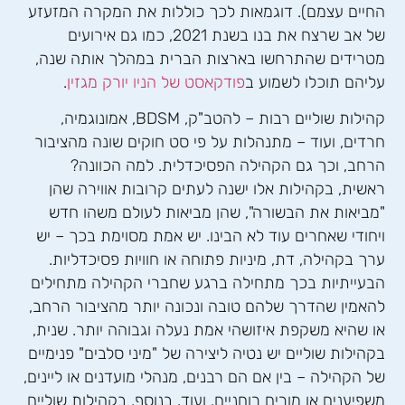
החיים עצמם). דוגמאות לכך כוללות את המקרה המזעזע
של אב שרצח את בנו בשנת 2021, כמו גם אירועים
מטרידים שהתרחשו בארצות הברית במהלך אותה שנה,
עליהם תוכלו לשמוע ב
פודקאסט של הניו יורק מגזין
.
קהילות שוליים רבות – להטב"ק, BDSM, אמונוגמיה,
חרדים, ועוד – מתנהלות על פי סט חוקים שונה מהציבור
הרחב, וכך גם הקהילה הפסיכדלית. למה הכוונה?
ראשית, בקהילות אלו ישנה לעתים קרובות אווירה שהן
"מביאות את הבשורה", שהן מביאות לעולם משהו חדש
ויחודי שאחרים עוד לא הבינו. יש אמת מסוימת בכך – יש
ערך בקהילה, דת, מיניות פתוחה או חוויות פסיכדליות.
הבעייתיות בכך מתחילה ברגע שחברי הקהילה מתחילים
להאמין שהדרך שלהם טובה ונכונה יותר מהציבור הרחב,
או שהיא משקפת איזושהי אמת נעלה וגבוהה יותר. שנית,
בקהילות שוליים יש נטיה ליצירה של "מיני סלבים" פנימיים
של הקהילה – בין אם הם רבנים, מנהלי מועדנים או ליינים,
משפיענים או מורים רוחניים, ועוד. בנוסף, בקהילות שוליים