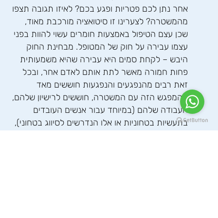
אחר נתן לכם פטריות ופגע בכם? לאיזו תגובה תצפו
מהמשטרה? לצערינו זו סיטואציה מורכבת מאוד,
שכן עצם הטיפול באמצעות חומרים עשוי להוות בפני
עצמו עבירה על חוק של המטופל. מבחינת החוק
היבש – לקחת סמים היא עבירה שהיא משמעותית
פחות חמורה מאשר לתת אותם לאדם אחר, ובכל
זאת רבים מהנפגעים והנפגעות חוששים מאד
מהמפגש הזה עם המשטרה, חוששים לרישיון שלהם,
העבודה שלהם (במיוחד עבור אנשים העובדים
בתעשיות בטחוניות או אלו הנדרשים לסיווג בטחוני),
או פשוט לא רוצים שיפתח להם תיק פלילי. בתור
אדם שנחקר במשטרה בעבר, אני יודע שזו חווויה
מאוד לא נעימה. חשוב להדגיש כי ישנן דרכים בהן
ניתן לפעול גם במישור הזה. החשש שלנו, מוצדק
ככל שיהיה אינו תואם את ההשלכות במציאות של
תלונה במשטרה על פגיעה במסגרת טיפול פסיכדלי.
במידה ואתם שוקלים לפעול במישור זה – אני מזמין